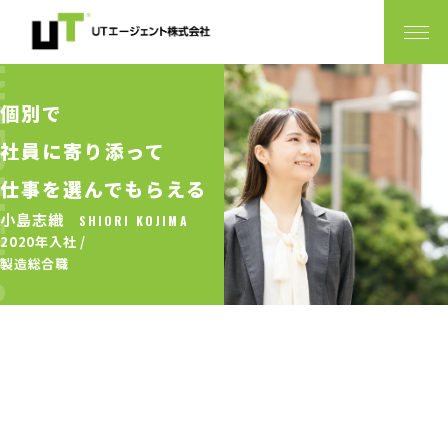
EW.05
個別で
社員に寄り添って
仕事を選んでもらえる
小島志織
SHIORI KOJIMA
2020年入社 /
製造総合職